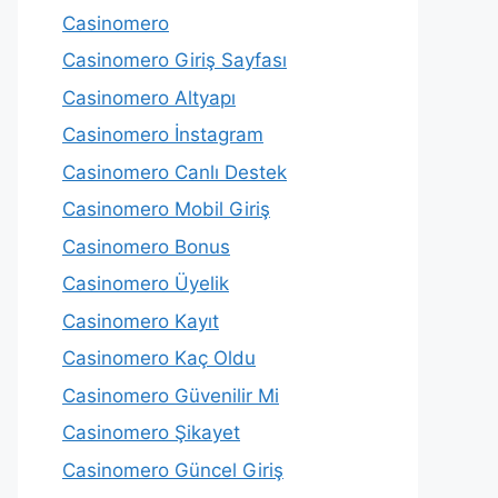
Casinomero
Casinomero Giriş Sayfası
Casinomero Altyapı
Casinomero İnstagram
Casinomero Canlı Destek
Casinomero Mobil Giriş
Casinomero Bonus
Casinomero Üyelik
Casinomero Kayıt
Casinomero Kaç Oldu
Casinomero Güvenilir Mi
Casinomero Şikayet
Casinomero Güncel Giriş