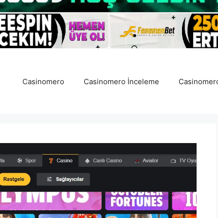
Casinomero
Casinomero İnceleme
Casinomero