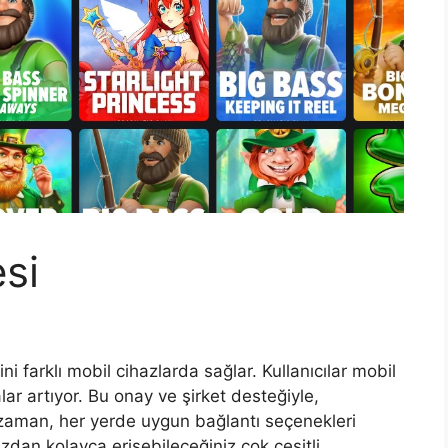
si
i farklı mobil cihazlarda sağlar. Kullanıcılar mobil
r artıyor. Bu onay ve şirket desteğiyle,
 zaman, her yerde uygun bağlantı seçenekleri
zdan kolayca erişebileceğiniz çok çeşitli