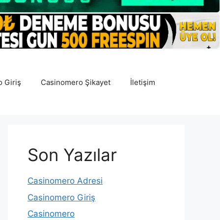
 Giriş
Casinomero Şikayet
İletişim
Son Yazılar
Casinomero Adresi
Casinomero Giriş
Casinomero