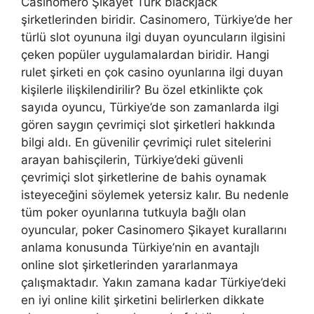
Casinomero Şikayet Türk blackjack
şirketlerinden biridir. Casinomero, Türkiye’de her
türlü slot oyununa ilgi duyan oyuncuların ilgisini
çeken popüler uygulamalardan biridir. Hangi
rulet şirketi en çok casino oyunlarına ilgi duyan
kişilerle ilişkilendirilir? Bu özel etkinlikte çok
sayıda oyuncu, Türkiye’de son zamanlarda ilgi
gören saygın çevrimiçi slot şirketleri hakkında
bilgi aldı. En güvenilir çevrimiçi rulet sitelerini
arayan bahisçilerin, Türkiye’deki güvenli
çevrimiçi slot şirketlerine de bahis oynamak
isteyeceğini söylemek yetersiz kalır. Bu nedenle
tüm poker oyunlarına tutkuyla bağlı olan
oyuncular, poker Casinomero Şikayet kurallarını
anlama konusunda Türkiye’nin en avantajlı
online slot şirketlerinden yararlanmaya
çalışmaktadır. Yakın zamana kadar Türkiye’deki
en iyi online kilit şirketini belirlerken dikkate