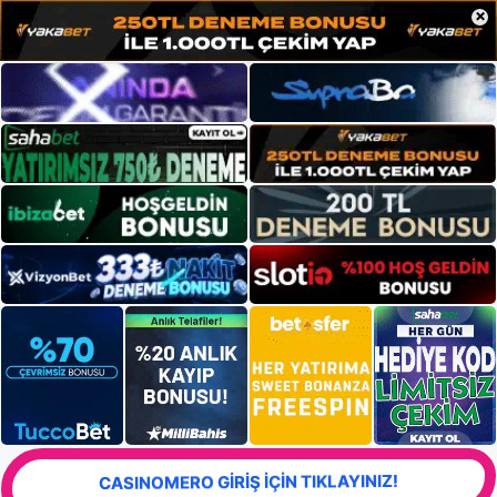
×
CASINOMERO GİRİŞ İÇİN TIKLAYINIZ!