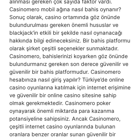
alınması gereken çok sayıda faktör vardı.
Casinomero mobil ağına nasıl bahis oynanır?
Sonuç olarak, casino ortamında göz önünde
bulundurulması gereken önemli hususlar ve
blackjack’in etkili bir şekilde nasıl oynanacağı
hakkında bilgi edineceksiniz. Bir bahis platformu
olarak şirket çeşitli seçenekler sunmaktadır.
Casinomero, bahislerinizi koyarken göz önünde
bulundurmanız gereken son derece güvenilir ve
güvenilir bir bahis platformudur. Casinomero
hesabınıza nasıl giriş yapılır? Türkiye’de online
casino oyunlarına katılmak için internet erişimine
ve güvenilir bir online casino sitesine sahip
olmak gerekmektedir. Casinomero poker
oynayarak önemli miktarda para kazanma
potansiyeline sahipsiniz. Ancak Casinomero,
çeşitli internet casino oyunlarında bulunan
oranlara benzer oranlar sunan güvenilir bir