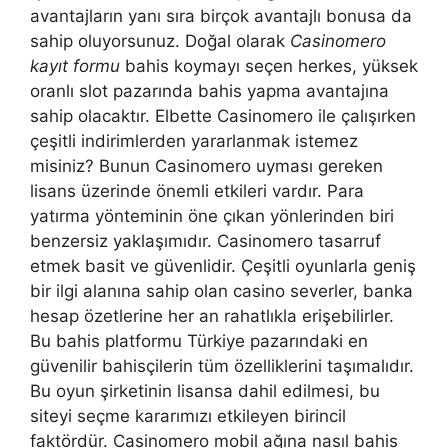
avantajların yanı sıra birçok avantajlı bonusa da
sahip oluyorsunuz. Doğal olarak
Casinomero
kayıt formu
bahis koymayı seçen herkes, yüksek
oranlı slot pazarında bahis yapma avantajına
sahip olacaktır. Elbette Casinomero ile çalışırken
çeşitli indirimlerden yararlanmak istemez
misiniz? Bunun Casinomero uyması gereken
lisans üzerinde önemli etkileri vardır. Para
yatırma yönteminin öne çıkan yönlerinden biri
benzersiz yaklaşımıdır. Casinomero tasarruf
etmek basit ve güvenlidir. Çeşitli oyunlarla geniş
bir ilgi alanına sahip olan casino severler, banka
hesap özetlerine her an rahatlıkla erişebilirler.
Bu bahis platformu Türkiye pazarındaki en
güvenilir bahisçilerin tüm özelliklerini taşımalıdır.
Bu oyun şirketinin lisansa dahil edilmesi, bu
siteyi seçme kararımızı etkileyen birincil
faktördür. Casinomero mobil ağına nasıl bahis