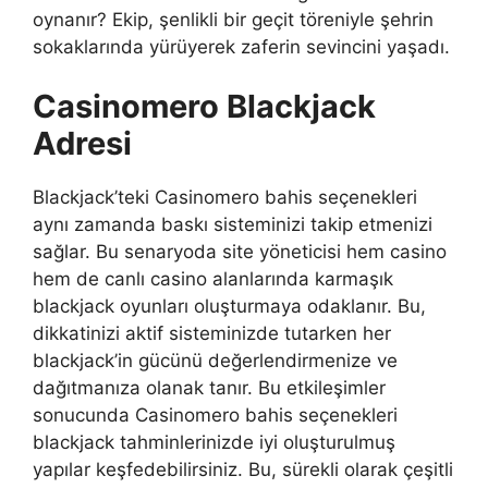
oynanır? Ekip, şenlikli bir geçit töreniyle şehrin
sokaklarında yürüyerek zaferin sevincini yaşadı.
Casinomero Blackjack
Adresi
Blackjack’teki Casinomero bahis seçenekleri
aynı zamanda baskı sisteminizi takip etmenizi
sağlar. Bu senaryoda site yöneticisi hem casino
hem de canlı casino alanlarında karmaşık
blackjack oyunları oluşturmaya odaklanır. Bu,
dikkatinizi aktif sisteminizde tutarken her
blackjack’in gücünü değerlendirmenize ve
dağıtmanıza olanak tanır. Bu etkileşimler
sonucunda Casinomero bahis seçenekleri
blackjack tahminlerinizde iyi oluşturulmuş
yapılar keşfedebilirsiniz. Bu, sürekli olarak çeşitli