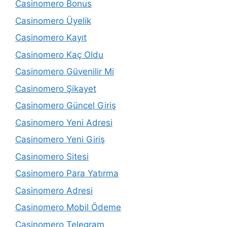
Casinomero Bonus
Casinomero Üyelik
Casinomero Kayıt
Casinomero Kaç Oldu
Casinomero Güvenilir Mi
Casinomero Şikayet
Casinomero Güncel Giriş
Casinomero Yeni Adresi
Casinomero Yeni Giriş
Casinomero Sitesi
Casinomero Para Yatırma
Casinomero Adresi
Casinomero Mobil Ödeme
Casinomero Telegram