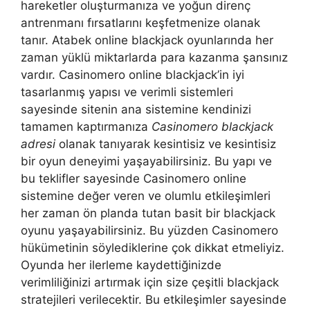
hareketler oluşturmanıza ve yoğun direnç
antrenmanı fırsatlarını keşfetmenize olanak
tanır. Atabek online blackjack oyunlarında her
zaman yüklü miktarlarda para kazanma şansınız
vardır. Casinomero online blackjack’in iyi
tasarlanmış yapısı ve verimli sistemleri
sayesinde sitenin ana sistemine kendinizi
tamamen kaptırmanıza
Casinomero blackjack
adresi
olanak tanıyarak kesintisiz ve kesintisiz
bir oyun deneyimi yaşayabilirsiniz. Bu yapı ve
bu teklifler sayesinde Casinomero online
sistemine değer veren ve olumlu etkileşimleri
her zaman ön planda tutan basit bir blackjack
oyunu yaşayabilirsiniz. Bu yüzden Casinomero
hükümetinin söylediklerine çok dikkat etmeliyiz.
Oyunda her ilerleme kaydettiğinizde
verimliliğinizi artırmak için size çeşitli blackjack
stratejileri verilecektir. Bu etkileşimler sayesinde