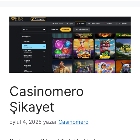
Casinomero
Şikayet
Eylül 4, 2025
yazar
Casinomero