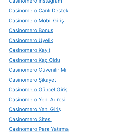
Casinomero İnstagram
Casinomero Canlı Destek
Casinomero Mobil Giriş
Casinomero Bonus
Casinomero Üyelik
Casinomero Kayıt
Casinomero Kaç Oldu
Casinomero Güvenilir Mi
Casinomero Şikayet
Casinomero Güncel Giriş
Casinomero Yeni Adresi
Casinomero Yeni Giriş
Casinomero Sitesi
Casinomero Para Yatırma