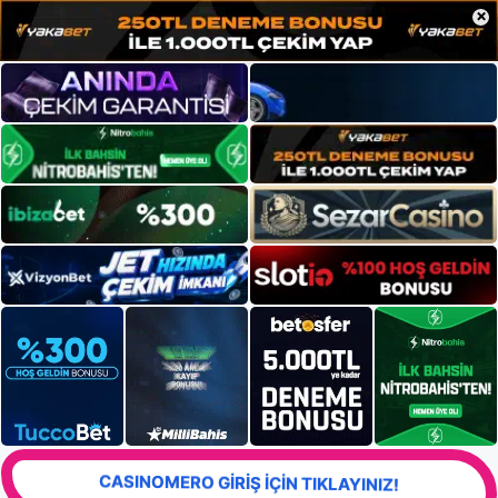
×
CASINOMERO GİRİŞ İÇİN TIKLAYINIZ!