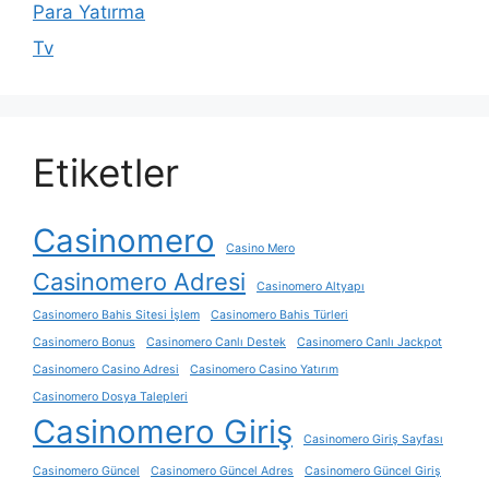
Para Yatırma
Tv
Etiketler
Casinomero
Casino Mero
Casinomero Adresi
Casinomero Altyapı
Casinomero Bahis Sitesi İşlem
Casinomero Bahis Türleri
Casinomero Bonus
Casinomero Canlı Destek
Casinomero Canlı Jackpot
Casinomero Casino Adresi
Casinomero Casino Yatırım
Casinomero Dosya Talepleri
Casinomero Giriş
Casinomero Giriş Sayfası
Casinomero Güncel
Casinomero Güncel Adres
Casinomero Güncel Giriş