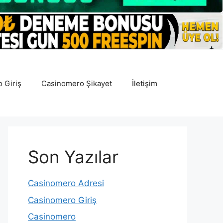
 Giriş
Casinomero Şikayet
İletişim
Son Yazılar
Casinomero Adresi
Casinomero Giriş
Casinomero