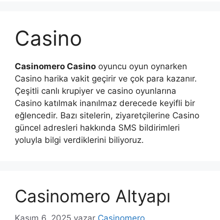
Casino
Casinomero Casino
oyuncu oyun oynarken
Casino harika vakit geçirir ve çok para kazanır.
Çeşitli canlı krupiyer ve casino oyunlarına
Casino katılmak inanılmaz derecede keyifli bir
eğlencedir. Bazı sitelerin, ziyaretçilerine Casino
güncel adresleri hakkında SMS bildirimleri
yoluyla bilgi verdiklerini biliyoruz.
Casinomero Altyapı
Kasım 6, 2025
yazar
Casinomero