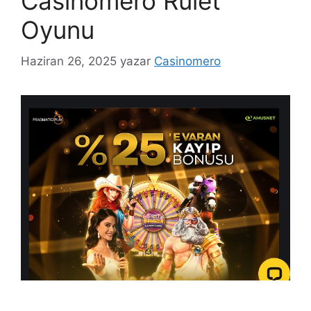
Casinomero Rulet
Oyunu
Haziran 26, 2025
yazar
Casinomero