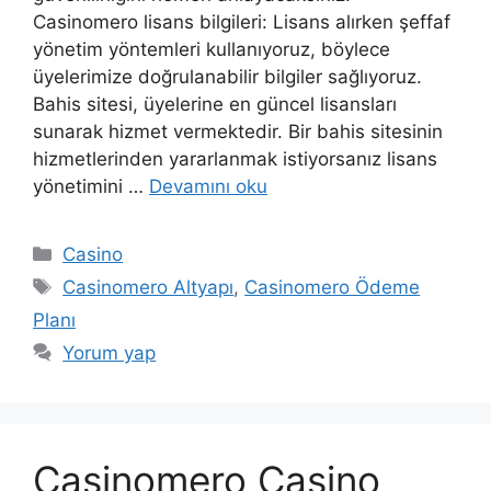
Casinomero lisans bilgileri: Lisans alırken şeffaf
yönetim yöntemleri kullanıyoruz, böylece
üyelerimize doğrulanabilir bilgiler sağlıyoruz.
Bahis sitesi, üyelerine en güncel lisansları
sunarak hizmet vermektedir. Bir bahis sitesinin
hizmetlerinden yararlanmak istiyorsanız lisans
yönetimini …
Devamını oku
Kategoriler
Casino
Etiketler
Casinomero Altyapı
,
Casinomero Ödeme
Planı
Yorum yap
Casinomero Casino