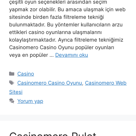
çeşitli oyun seçenekleri arasından seçim
yapmak zor olabilir. Bu amaca ulaşmak için web
sitesinde birden fazla filtreleme tekniği
bulunmaktadır. Bu yöntemler kullanıcıların arzu
ettikleri casino oyunlarına ulaşmalarını
kolaylaştırmaktadır. Ayrıca filtreleme tekniğimiz
Casinomero Casino Oyunu popüler oyunları
veya en popüler …
Devamını oku
Kategoriler
Casino
Etiketler
Casinomero Casino Oyunu
,
Casinomero Web
Sitesi
Yorum yap