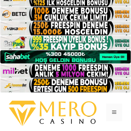
İçeriğe
atla
Menü