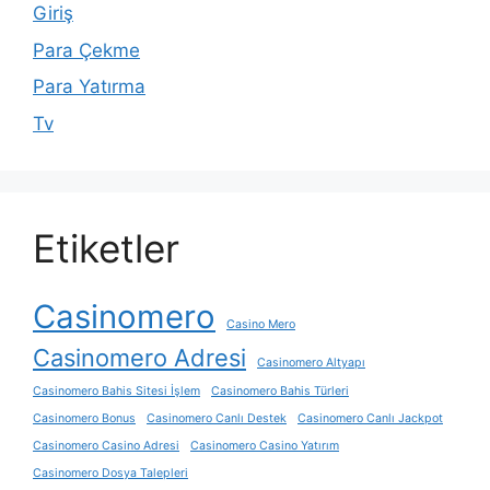
Giriş
Para Çekme
Para Yatırma
Tv
Etiketler
Casinomero
Casino Mero
Casinomero Adresi
Casinomero Altyapı
Casinomero Bahis Sitesi İşlem
Casinomero Bahis Türleri
Casinomero Bonus
Casinomero Canlı Destek
Casinomero Canlı Jackpot
Casinomero Casino Adresi
Casinomero Casino Yatırım
Casinomero Dosya Talepleri