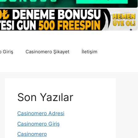
 Giriş
Casinomero Şikayet
İletişim
Son Yazılar
Casinomero Adresi
Casinomero Giriş
Casinomero