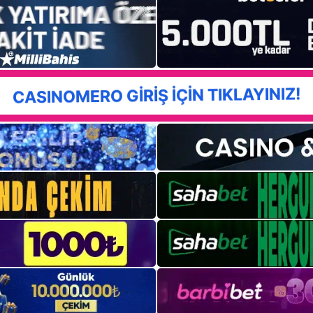
CASINOMERO GİRİŞ İÇİN TIKLAYINIZ!